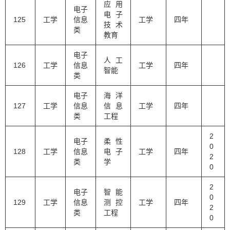
应用
电子
电子
125
工学
信息
工学
四年
技术
类
教育
电子
人工
126
工学
信息
工学
四年
智能
类
电子
海洋
127
工学
信息
信息
工学
四年
类
工程
2
电子
柔性
0
128
工学
信息
电子
工学
四年
2
类
学
0
2
电子
智能
0
129
工学
信息
测控
工学
四年
2
类
工程
0