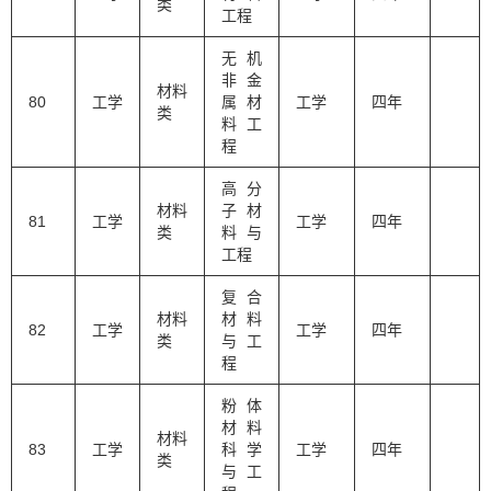
类
工程
无机
非金
材料
80
工学
属材
工学
四年
类
料工
程
高分
材料
子材
81
工学
工学
四年
类
料与
工程
复合
材料
材料
82
工学
工学
四年
类
与工
程
粉体
材料
材料
83
工学
科学
工学
四年
类
与工