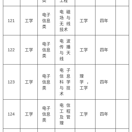
类
工程
电磁
电子
场与
121
工学
信息
工学
四年
无线
类
技术
电波
电子
传播
122
工学
信息
工学
四年
与天
类
线
电子
电子
信息
理
123
工学
信息
科学
学，
四年
类
与技
工学
术
电信
电子
工程
124
工学
信息
工学
四年
及管
类
理