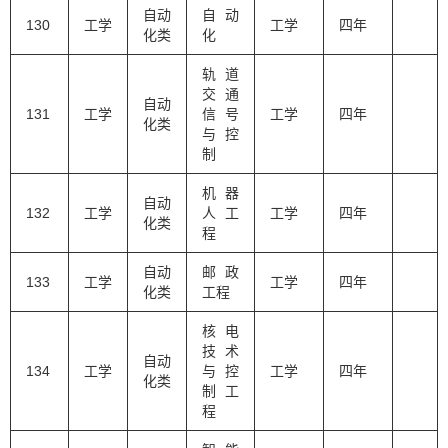
自动
自动
130
工学
工学
四年
化类
化
轨道
交通
自动
131
工学
信号
工学
四年
化类
与控
制
机器
自动
132
工学
人工
工学
四年
化类
程
自动
邮政
133
工学
工学
四年
化类
工程
核电
技术
自动
134
工学
与控
工学
四年
化类
制工
程