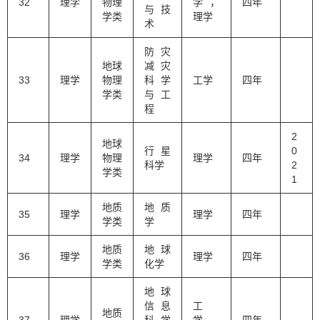
32
理学
物理
学，
四年
与技
学类
理学
术
防灾
地球
减灾
33
理学
物理
科学
工学
四年
学类
与工
程
2
地球
行星
0
34
理学
物理
理学
四年
科学
2
学类
1
地质
地质
35
理学
理学
四年
学类
学
地质
地球
36
理学
理学
四年
学类
化学
地球
信息
工
地质