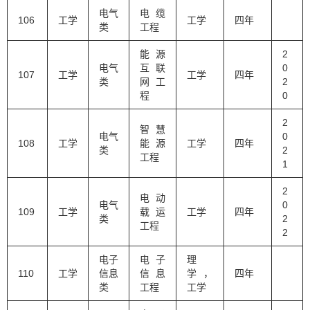
电气
电缆
106
工学
工学
四年
类
工程
能源
2
电气
互联
0
107
工学
工学
四年
类
网工
2
程
0
2
智慧
电气
0
108
工学
能源
工学
四年
类
2
工程
1
2
电动
电气
0
109
工学
载运
工学
四年
类
2
工程
2
电子
电子
理
110
工学
信息
信息
学，
四年
类
工程
工学