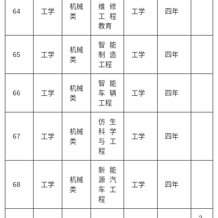
机械
维修
64
工学
工学
四年
类
工程
教育
智能
机械
65
工学
制造
工学
四年
类
工程
智能
机械
66
工学
车辆
工学
四年
类
工程
仿生
机械
科学
67
工学
工学
四年
类
与工
程
新能
机械
源汽
68
工学
工学
四年
类
车工
程