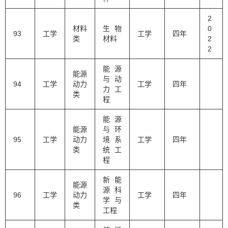
2
材料
生物
0
93
工学
工学
四年
类
材料
2
2
能源
能源
与动
94
工学
动力
工学
四年
力工
类
程
能源
能源
与环
95
工学
动力
境系
工学
四年
类
统工
程
新能
能源
源科
96
工学
动力
工学
四年
学与
类
工程