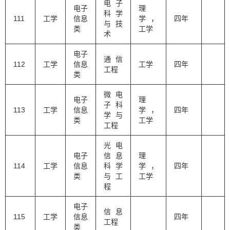
电子
电子
理
科学
111
工学
信息
学，
四年
与技
类
工学
术
电子
通信
112
工学
信息
工学
四年
工程
类
微电
电子
理
子科
113
工学
信息
学，
四年
学与
类
工学
工程
光电
电子
信息
理
114
工学
信息
科学
学，
四年
类
与工
工学
程
电子
信息
115
工学
信息
四年
工程
类