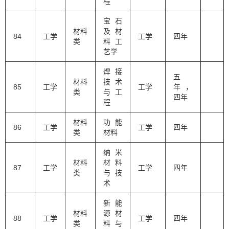
程
宝石
材料
及材
84
工学
工学
四年
类
料工
艺学
焊接
五
材料
技术
85
工学
工学
年，
类
与工
四年
程
材料
功能
86
工学
工学
四年
类
材料
纳米
材料
材料
87
工学
工学
四年
类
与技
术
新能
材料
源材
88
工学
工学
四年
类
料与