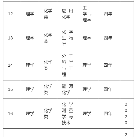
工
化学
应用
12
理学
学，
四年
类
化学
理学
化学
化学
13
理学
生物
理学
四年
类
学
分子
化学
科学
14
理学
理学
四年
类
与工
程
化学
能源
15
理学
理学
四年
类
化学
化学
2
化学
测量
0
16
理学
理学
四年
类
学与
2
技术
0
2