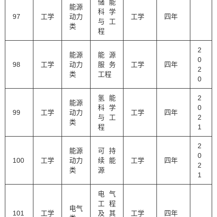
储能
能源
科学
97
工学
动力
工学
四年
与工
类
程
2
能源
能源
0
98
工学
动力
服务
工学
四年
2
类
工程
0
氢能
2
能源
科学
0
99
工学
动力
工学
四年
与工
2
类
程
1
2
能源
可持
0
100
工学
动力
续能
工学
四年
2
类
源
1
电气
工程
电气
101
工学
及其
工学
四年