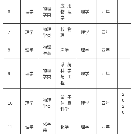
应用
物理
6
理学
物理
理学
四年
学类
学
物理
核物
7
理学
理学
四年
学类
理
物理
8
理学
声学
理学
四年
学类
系统
物理
科学
9
理学
理学
四年
学类
与工
程
2
量子
物理
0
10
理学
信息
理学
四年
学类
2
科学
0
化学
11
理学
化学
理学
四年
类