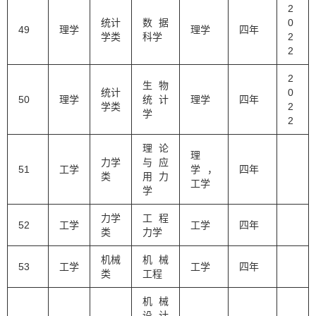
2
统计
数据
0
49
理学
理学
四年
学类
科学
2
2
2
生物
统计
0
50
理学
统计
理学
四年
学类
2
学
2
理论
理
力学
与应
51
工学
学，
四年
类
用力
工学
学
力学
工程
52
工学
工学
四年
类
力学
机械
机械
53
工学
工学
四年
类
工程
机械
设计