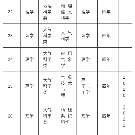
地理
地理
22
理学
科学
信息
理学
四年
类
科学
大气
大气
23
理学
科学
理学
四年
科学
类
大气
应用
24
理学
科学
气象
理学
四年
类
学
气象
2
大气
理
技术
0
25
理学
科学
学，
四年
与工
2
类
工学
程
0
2
大气
地球
0
26
理学
科学
系统
理学
四年
2
类
科学
2