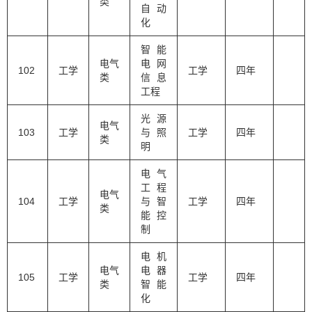
类
自动
化
智能
电气
电网
102
工学
工学
四年
类
信息
工程
光源
电气
103
工学
与照
工学
四年
类
明
电气
工程
电气
104
工学
与智
工学
四年
类
能控
制
电机
电气
电器
105
工学
工学
四年
类
智能
化