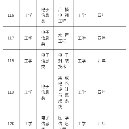
电子
广播
116
工学
信息
电视
工学
四年
类
工程
电子
水声
117
工学
信息
工学
四年
工程
类
电子
电子
118
工学
信息
封装
工学
四年
类
技术
集成
电路
电子
设计
119
工学
信息
工学
四年
与集
类
成系
统
电子
医学
120
工学
信息
信息
工学
四年