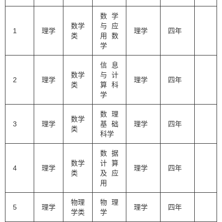
数学
数学
与应
1
理学
理学
四年
类
用数
学
信息
数学
与计
2
理学
理学
四年
类
算科
学
数理
数学
3
理学
基础
理学
四年
类
科学
数据
数学
计算
4
理学
理学
四年
类
及应
用
物理
物理
5
理学
理学
四年
学类
学