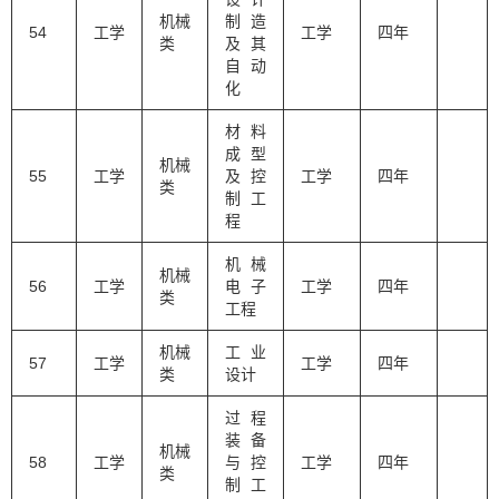
机械
制造
54
工学
工学
四年
类
及其
自动
化
材料
成型
机械
55
工学
及控
工学
四年
类
制工
程
机械
机械
56
工学
电子
工学
四年
类
工程
机械
工业
57
工学
工学
四年
类
设计
过程
装备
机械
58
工学
与控
工学
四年
类
制工