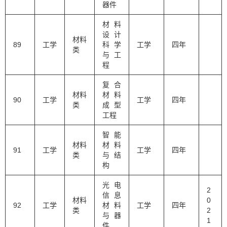
器件
材料
设计
材料
89
工学
科学
工学
四年
类
与工
程
复合
材料
材料
90
工学
工学
四年
类
成型
工程
智能
材料
材料
91
工学
工学
四年
类
与结
构
光电
2
信息
材料
0
92
工学
材料
工学
四年
类
2
与器
1
件