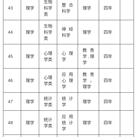
生物
整合
43
理学
科学
理学
四年
科学
类
生物
神经
44
理学
科学
理学
四年
科学
类
教育
心理
心理
45
理学
学,理
四年
学类
学
学
应用
教育
心理
46
理学
心理
学，
四年
学类
学
理学
统计
统计
47
理学
理学
四年
学类
学
应用
统计
48
理学
统计
理学
四年
学类
学