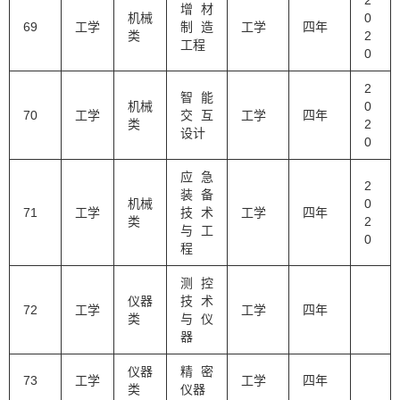
2
增材
机械
0
69
工学
制造
工学
四年
类
2
工程
0
2
智能
机械
0
70
工学
交互
工学
四年
类
2
设计
0
应急
2
装备
机械
0
71
工学
技术
工学
四年
类
2
与工
0
程
测控
仪器
技术
72
工学
工学
四年
类
与仪
器
仪器
精密
73
工学
工学
四年
类
仪器