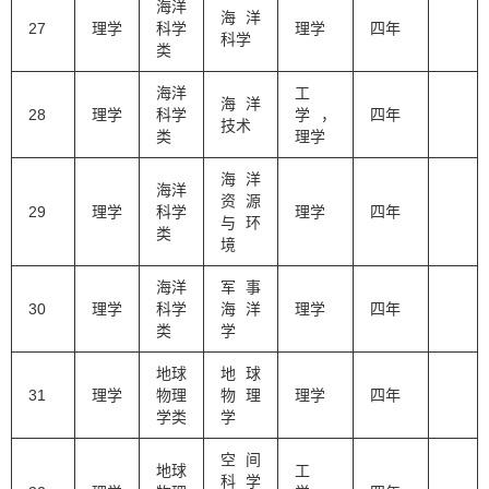
海洋
海洋
27
理学
科学
理学
四年
科学
类
海洋
工
海洋
28
理学
科学
学，
四年
技术
类
理学
海洋
海洋
资源
29
理学
科学
理学
四年
与环
类
境
海洋
军事
30
理学
科学
海洋
理学
四年
类
学
地球
地球
31
理学
物理
物理
理学
四年
学类
学
空间
地球
工
科学