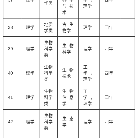
37
理学
科学
学，
四年
学类
与技
理学
术
地质
古生
38
理学
理学
四年
学类
物学
生物
生物
39
理学
科学
理学
四年
科学
类
生物
工
生物
40
理学
科学
学，
四年
技术
类
理学
生物
生物
工
41
理学
科学
信息
学，
四年
类
学
理学
生物
生态
42
理学
科学
理学
四年
学
类