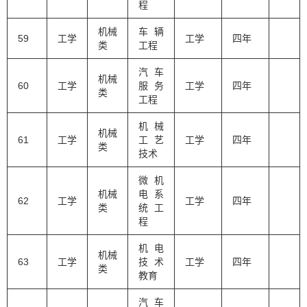
程
机械
车辆
59
工学
工学
四年
类
工程
汽车
机械
60
工学
服务
工学
四年
类
工程
机械
机械
61
工学
工艺
工学
四年
类
技术
微机
机械
电系
62
工学
工学
四年
类
统工
程
机电
机械
63
工学
技术
工学
四年
类
教育
汽车