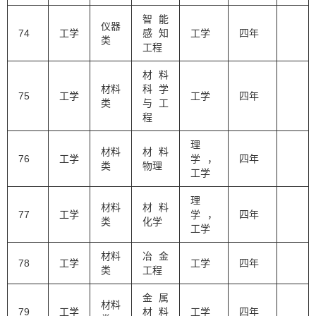
智能
仪器
74
工学
感知
工学
四年
类
工程
材料
材料
科学
75
工学
工学
四年
类
与工
程
理
材料
材料
76
工学
学，
四年
类
物理
工学
理
材料
材料
77
工学
学，
四年
类
化学
工学
材料
冶金
78
工学
工学
四年
类
工程
金属
材料
79
工学
材料
工学
四年