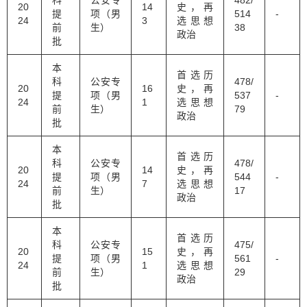
20
14
史，再
提
项（男
514
-
24
3
选思想
前
生）
38
政治
批
本
首选历
科
公安专
478/
20
16
史，再
提
项（男
537
-
24
1
选思想
前
生）
79
政治
批
本
首选历
科
公安专
478/
20
14
史，再
提
项（男
544
-
24
7
选思想
前
生）
17
政治
批
本
首选历
科
公安专
475/
20
15
史，再
提
项（男
561
-
24
1
选思想
前
生）
29
政治
批