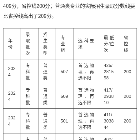
409分，省控线200分；普通类专业的实际招生录取分数线要
比省控线高出了209分。
录
招
专
最低
省
年
取
生
选科要
业
分/位
控
份
批
类
求
组
次
线
次
型
专
普
首选物
425/
202
科
通
507
理，再
2815
200
4
批
类
选不限
58
专
普
首选物
417/
202
科
通
509
理，再
2938
200
4
批
类
选不限
10
专
普
首选物
411/
202
科
通
501
理，再
3038
200
4
批
类
选不限
44
专
普
首选物
400/