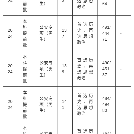
24
3
选思想
前
生）
64
政治
批
本
首选历
科
公安专
491/
20
13
史，再
提
项（男
444
-
24
7
选思想
前
生）
71
政治
批
本
首选历
科
公安专
490/
20
13
史，再
提
项（男
451
-
24
9
选思想
前
生）
37
政治
批
本
首选历
科
公安专
484/
20
14
史，再
提
项（男
494
-
24
1
选思想
前
生）
80
政治
批
本
首选历
科
公安专
482/