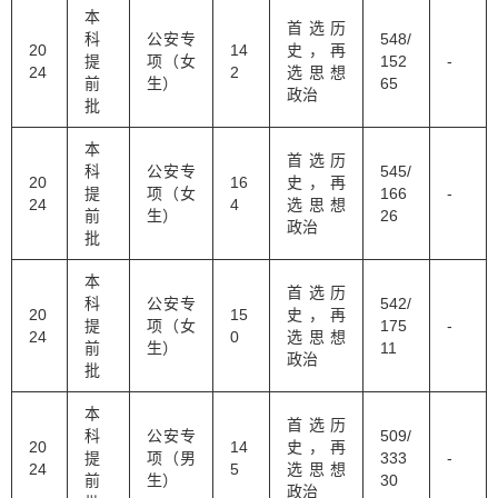
本
首选历
科
公安专
548/
20
14
史，再
提
项（女
152
-
24
2
选思想
前
生）
65
政治
批
本
首选历
科
公安专
545/
20
16
史，再
提
项（女
166
-
24
4
选思想
前
生）
26
政治
批
本
首选历
科
公安专
542/
20
15
史，再
提
项（女
175
-
24
0
选思想
前
生）
11
政治
批
本
首选历
科
公安专
509/
20
14
史，再
提
项（男
333
-
24
5
选思想
前
生）
30
政治