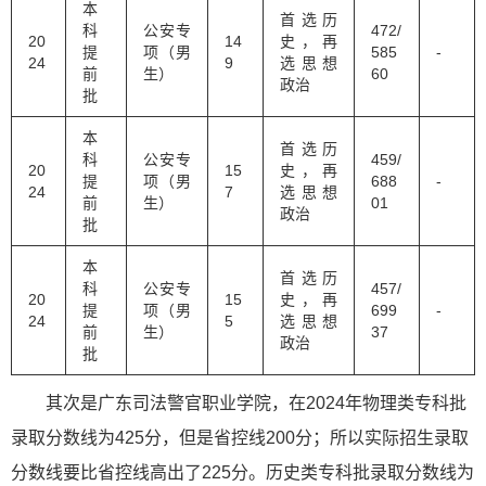
本
首选历
科
公安专
472/
20
14
史，再
提
项（男
585
-
24
9
选思想
前
生）
60
政治
批
本
首选历
科
公安专
459/
20
15
史，再
提
项（男
688
-
24
7
选思想
前
生）
01
政治
批
本
首选历
科
公安专
457/
20
15
史，再
提
项（男
699
-
24
5
选思想
前
生）
37
政治
批
其次是广东司法警官职业学院，在2024年物理类专科批
录取分数线为425分，但是省控线200分；所以实际招生录取
分数线要比省控线高出了225分。历史类专科批录取分数线为