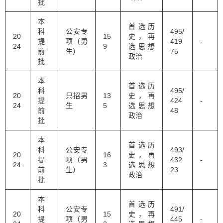
批
本
首选历
科
公安专
495/
20
15
史，再
提
项（男
419
-
24
9
选思想
前
生）
75
政治
批
本
首选历
科
495/
20
只招男
13
史，再
提
424
-
24
生
5
选思想
前
48
政治
批
本
首选历
科
公安专
493/
20
16
史，再
提
项（男
432
-
24
3
选思想
前
生）
23
政治
批
本
首选历
科
公安专
491/
20
15
史，再
提
项（男
445
-