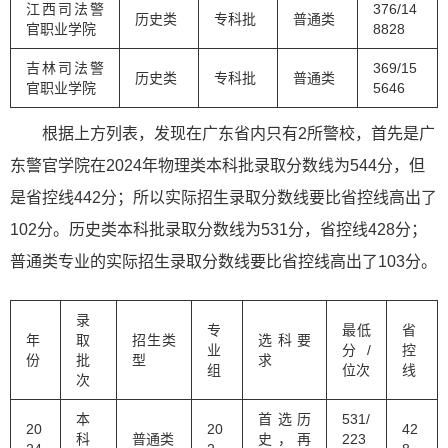
江西司法警
376/14
历史类
专科批
普通类
官职业学院
8828
吉林司法警
369/15
历史类
专科批
普通类
官职业学院
5646
根据上方列表，发现在广东省内只有2所警校，首先是广
东警官学院在2024年物理类本科批录取分数线为544分，但
是省控线442分；所以实际招生录取分数线要比省控线高出了
102分。历史类本科批录取分数线为531分，省控线428分；
普通类专业的实际招生录取分数线要比省控线高出了103分。
录
专
最低
省
年
取
招生类
选科要
业
分/
控
份
批
型
求
组
位次
线
次
本
首选历
531/
20
20
42
科
普通类
史，再
223