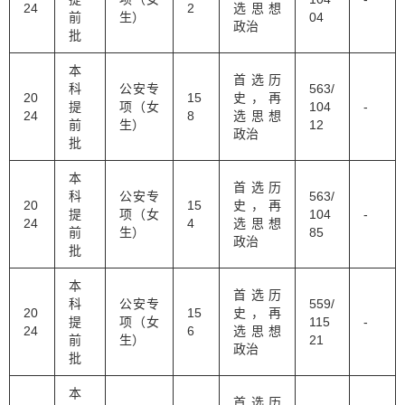
24
2
选思想
前
生）
04
政治
批
本
首选历
科
公安专
563/
20
15
史，再
提
项（女
104
-
24
8
选思想
前
生）
12
政治
批
本
首选历
科
公安专
563/
20
15
史，再
提
项（女
104
-
24
4
选思想
前
生）
85
政治
批
本
首选历
科
公安专
559/
20
15
史，再
提
项（女
115
-
24
6
选思想
前
生）
21
政治
批
本
首选历